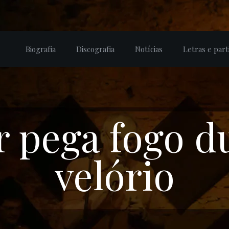
Biografia
Discografia
Notícias
Letras e part
 pega fogo d
velório