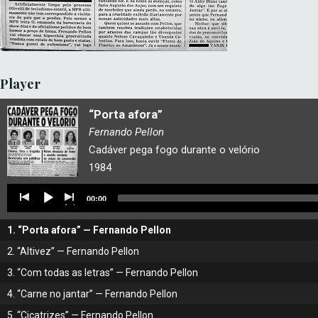
Player
“Porta afora”
Fernando Pellon
Cadáver pega fogo durante o velório
1984
Tocador
00:00
de
áudio
1.
“Porta afora”
— Fernando Pellon
2.
“Altivez”
— Fernando Pellon
3.
“Com todas as letras”
— Fernando Pellon
4.
“Carne no jantar”
— Fernando Pellon
5.
“Cicatrizes”
— Fernando Pellon