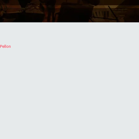
Pellon
d