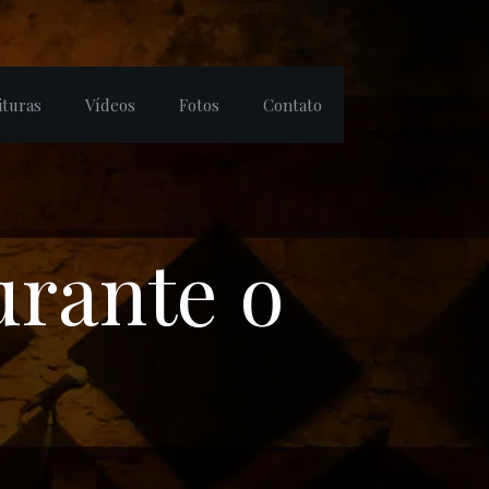
ituras
Vídeos
Fotos
Contato
urante o