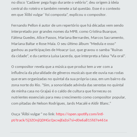
no disco ‘Cadáver pega fogo durante o velório”, deu origem à ideia
central do roteiro e também remete a tal questão. Esse é o contexto
em que ‘Álibi vulgar’ foi composta”, explicou o compositor.
Fernando Pellon é autor de um repertório que há décadas vem sendo
interpretado por grandes nomes da MPB, como Cristina Buarque,
Fátima Guedes, Alice Passos, Mariana Bernardes, Marcos Sacramento,
Mariana Baltar e Rose Maia. O seu último álbum “Medula e osso”
ganhou as participações de Moacyr Luz, que gravou o samba “Ruínas
da cidade”, e da cantora Luísa Lacerda, que interpreta a faixa “Via oral”.
O compositor revela que a música que produz tem a ver com a
influência da pluralidade de gêneros musicais que ele ouvia nas rodas
que eram organizadas no quintal da sua própria casa, em um bairro da
zona norte do Rio. “Sim, a sonoridade advinda das serestas no quintal
de minha casa no Grajaú é o caldo de cultura que forneceu os
nutrientes essenciais para meu crescimento como compositor popular,
com pitadas de Nelson Rodrigues, Jards Macalé e Aldir Blanc.”
Ouça “Álibi vulgar” no link:
https://open.spotify.com/intl-
pt/track/5j3ZOnjQDHGcQxcwjEeZoi?si=d0e6a815fd7e461e