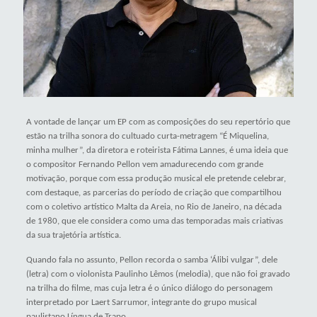
A vontade de lançar um EP com as composições do seu repertório que
estão na trilha sonora do
cultuado
curta-metragem “É Miquelina,
minha mulher”, da diretora e roteirista Fátima Lannes, é uma ideia que
o compositor Fernando Pellon
vem amadurecendo com grande
motivação, porque com essa produção musical ele pretende celebrar,
com destaque, as parcerias do período de criação
que compartilhou
com o coletivo artístico Malta da Areia,
no Rio de Janeiro,
na década
de 1980, que ele considera como uma das temporadas mais criativas
da sua trajetória artística.
Quando fala no assunto, Pellon recorda o samba ‘Álibi vulgar”, dele
(letra) com o violonista Paulinho Lêmos (melodia), que não foi gravado
na trilha do filme, mas cuja letra é o único diálogo do personagem
interpretado por Laert Sarrumor, integrante do grupo musical
paulistano Língua de Trapo.