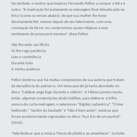
Na verdade, o motivo que inspirou Fernando Pellon a compor a letra é
outro. “A inspiração foi justamente na mensagem final deixada pelo eu
lírico (como os versos abaixo), de que sua mulher lhe fosse
devotamente fiel, mesmo depois de seu falecimento, com uma
conotação de fervor ou compromisso quase religioso a esse
sentimento de posse
post-mortem
”, disse Pellon.
Não lhe exijo sacrifícios
Só lhe rogo paciência
Luto e continência
Durante toda
A minha ausência
Pellon lembrou que há muitas composições de sua autoria que tratam
da decadência do patriarca. Um tema que ele já havia abordado no
disco “Cadáver pega fogo durante o velório”. A Fátima Lannes reuniu,
então, algumas composições ainda inéditas, para elaborar a trilha
sonora do curta-metragem, e selecionou “Rigidez cadavérica”, “Crime
hediondo”, “Jardim da Saudade” e “Não é bem assim”, músicas que
foram posteriormente regravadas no disco “Aço frio de um punhal”
(2010).
“Vale lembrar que a música ‘Flores de plástico ao amanhecer’, incluída