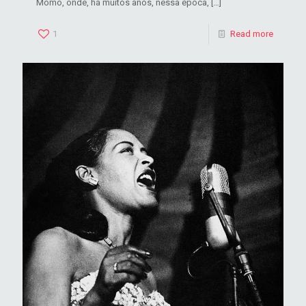
Momo, onde, há muitos anos, nessa época,
[…]
1
Read more