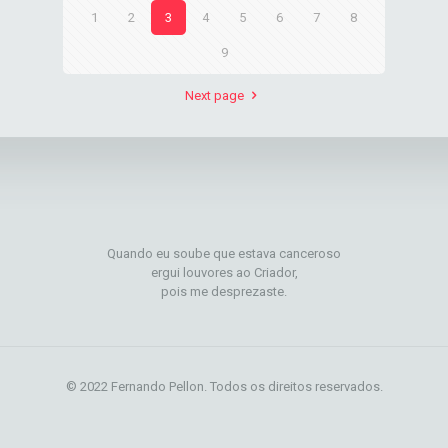
1
2
3
4
5
6
7
8
9
Next page
Quando eu soube que estava canceroso
ergui louvores ao Criador,
pois me desprezaste.
© 2022 Fernando Pellon. Todos os direitos reservados.