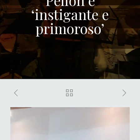
Pellon é
‘instigante e
primoroso’