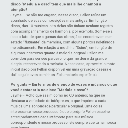
disco “Medula e osso” tem que mais lhe chamou a
atenção?
Jayme – Se não me engano, nesse disco, Pellon reúne um
apanhado de suas composições mais antigas. Em função
disso, das 10 músicas, oito delas não tinham nenhum registro
com acompanhamento de harmonia, por exemplo. Some-se a
isso o fato de que algumas das obras já se encontravam num
estado “flutuante” da memória, com alguns pontos indefinidos
melodicamente. Em relação à modinha “Suíno”, em função de
algumas incertezas quanto à melodia original, Pellon me
convidou para ser seu parceiro, o que me deu e dá grande
alegria, reescrevendo a melodia. Nesse caso, aproveitei o mote
inicial dado por Pellon disponível em uma gravação caseira e
dali segui novos caminhos. Foi uma bela experiência.
Pergunta – Em termos de elenco de vozes e músicos o que
você destacaria no disco “Medula e osso”?
Jayme – Acho que assim como no CD anterior, há que se
destacar a variedade de intérpretes, o que imprime a cada
música uma sonoridade particular e original. Uma coisa
interessante nesse processo é que o próprio Pellon escolhe
antecipadamente cada intérprete para sua música
correspondente e nesse processo, ele sempre acerta na mosca
com louvor.