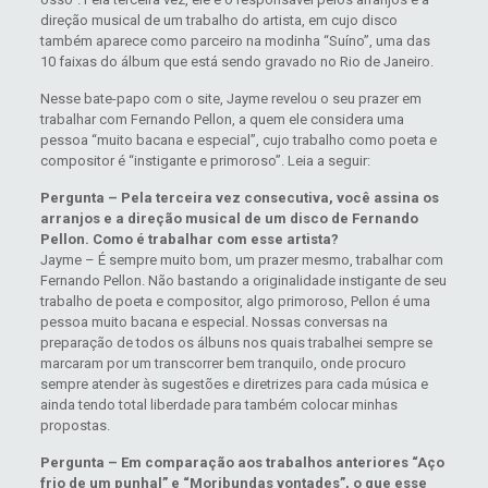
direção musical de um trabalho do artista, em cujo disco
também aparece como parceiro na modinha “Suíno”, uma das
10 faixas do álbum que está sendo gravado no Rio de Janeiro.
Nesse bate-papo com o site, Jayme revelou o seu prazer em
trabalhar com Fernando Pellon, a quem ele considera uma
pessoa “muito bacana e especial”, cujo trabalho como poeta e
compositor é “instigante e primoroso”. Leia a seguir:
Pergunta – Pela terceira vez consecutiva, você assina os
arranjos e a direção musical de um disco de Fernando
Pellon. Como é trabalhar com esse artista?
Jayme – É sempre muito bom, um prazer mesmo, trabalhar com
Fernando Pellon. Não bastando a originalidade instigante de seu
trabalho de poeta e compositor, algo primoroso, Pellon é uma
pessoa muito bacana e especial. Nossas conversas na
preparação de todos os álbuns nos quais trabalhei sempre se
marcaram por um transcorrer bem tranquilo, onde procuro
sempre atender às sugestões e diretrizes para cada música e
ainda tendo total liberdade para também colocar minhas
propostas.
Pergunta – Em comparação aos trabalhos anteriores “Aço
frio de um punhal” e “Moribundas vontades”, o que esse